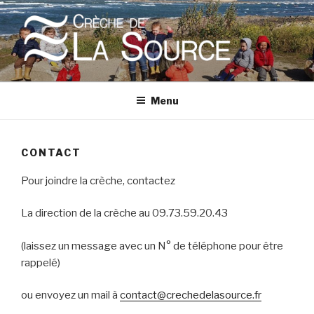
Aller
au
contenu
principal
CRÈCHE DE LA SOURCE
Une micro-crèche à Fort-Bloqué, Ploemeur, Bretagne
Menu
CONTACT
Pour joindre la crèche, contactez
La direction de la crèche au 09.73.59.20.43
(laissez un message avec un N° de téléphone pour être
rappelé)
ou envoyez un mail à
contact@crechedelasource.fr