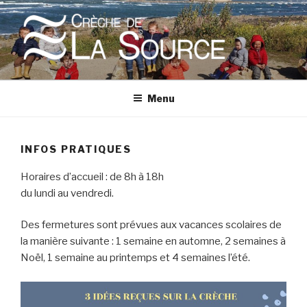
Aller
au
contenu
principal
CRÈCHE DE LA SOURCE
Une micro-crèche à Fort-Bloqué, Ploemeur, Bretagne
Menu
INFOS PRATIQUES
Horaires d’accueil : de 8h à 18h
du lundi au vendredi.
Des fermetures sont prévues aux vacances scolaires de
la manière suivante : 1 semaine en automne, 2 semaines à
Noël, 1 semaine au printemps et 4 semaines l’été.